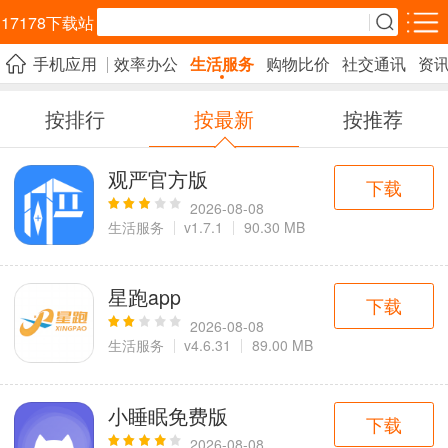
17178下载站
手机应用
效率办公
生活服务
购物比价
社交通讯
资
安卓应用
安卓游戏
按排行
按最新
按推荐
效率办公
生活服务
购物比价
5千+款应用
1万+款应用
2千+款应用
观严官方版
下载
社交通讯
资讯阅读
影音播放
2026-08-08
生活服务
v1.7.1
90.30 MB
3千+款应用
3千+款应用
3千+款应用
教育学习
拍照美化
旅游出行
星跑app
下载
1万+款应用
4千+款应用
3千+款应用
2026-08-08
生活服务
v4.6.31
89.00 MB
金融理财
实用工具
运动健康
3百+款应用
1万+款应用
1千+款应用
小睡眠免费版
下载
2026-08-08