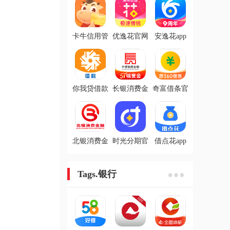
卡牛信用管
优逸花官网
安逸花app
家app
版
你我贷借款
长银消费金
奇富借条官
app
融app
网版
北银消费金
时光分期官
借点花app
融app
网版
Tags.银行