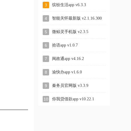
3
缤纷生活app v6.3.3
4
智能关怀最新版 v2.1.16.300
5
微鲸灵手机版 v2.3.5
6
拾语app v1.0.7
7
闽政通app v4.16.2
8
渝快办app v1.6.0
9
秦务员官网版 v3.3.9
10
你我贷借款app v10.22.1