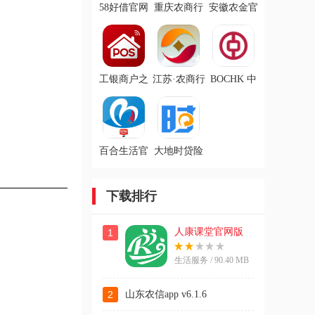
58好借官网
重庆农商行
安徽农金官
版
官网版
网版
工银商户之
江苏·农商行
BOCHK 中
家官方版
app
银香港官网
版
百合生活官
大地时贷险
网版
官网版
下载排行
人康课堂官网版
1
生活服务 / 90.40 MB
2
山东农信app v6.1.6