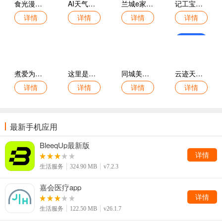
食光漫记免费版
AI天气预报通最新版
兰城e家手机版
记工宝官方版
详情
详情
详情
详情
煮爱为你最新版
这里是蓬莱最新版
同城美家手机版
云迹天气报手机版
详情
详情
详情
详情
最新手机应用
BleeqUp最新版
详情
生活服务
324.90 MB
v7.2.3
嘉会医疗app
详情
生活服务
122.50 MB
v26.1.7