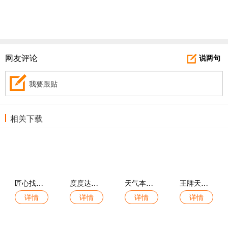
网友评论
说两句
我要跟贴
相关下载
匠心找房手机版
度度达最新版
天气本地预警免费版
王牌天气手机版
详情
详情
详情
详情