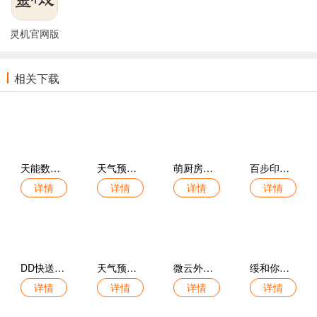
灵机官网版
相关下载
天能数智电池官网版
天气预报专家预报官网版
萌厨房官方版
百步印社官方版
详情
详情
详情
详情
DD快送官方版
天气预报本地推手机版
微云外卖官方版
绥和你最新版
详情
详情
详情
详情