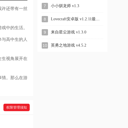
7
小小驯龙师 v1.3
或许还带有一丝
Lovecraft安卓版 v1.2.11最新版
8
游戏中的生活。
9
来自星尘游戏 v1.3.0
参与高中生的人
10
英勇之地游戏 v4.5.2
女生视角展开在
事情。那么在游
权限管理须知