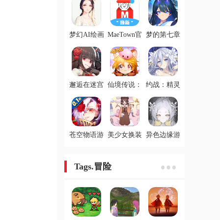
梦幻AI绘画
MaeTown官
梦的第七章
官方版
方版
游戏
邂逅在迷宫
仙境传说：
约战：精灵
游戏
爱如初见游
再临游戏
戏
苍空物语游
美少女换装
异色边缘游
戏
日记游戏
戏
Tags.冒险