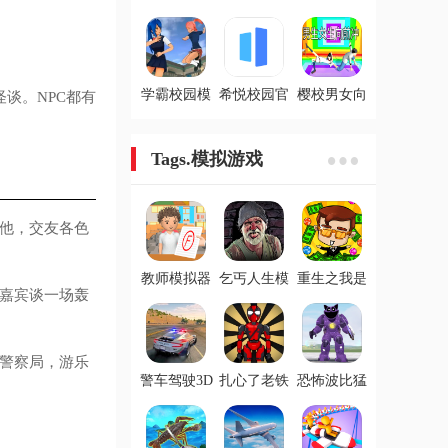
网版
版
游
学霸校园模
希悦校园官
樱校男女向
谈。NPC都有
拟游戏
网版
前冲手游
Tags.模拟游戏
他，交友各色
教师模拟器
乞丐人生模
重生之我是
嘉宾谈一场轰
游戏
拟器游戏
厂长游戏
警察局，游乐
警车驾驶3D
扎心了老铁
恐怖波比猛
游戏
游戏
鬼模拟器游
戏