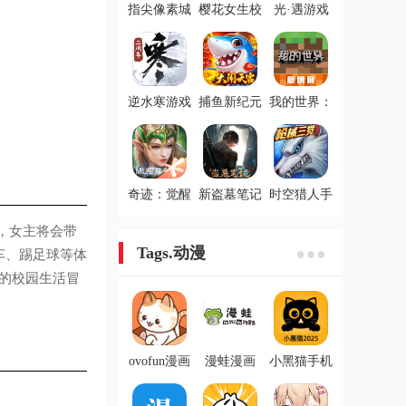
指尖像素城
樱花女生校
光·遇游戏
游戏
园生活游戏
逆水寒游戏
捕鱼新纪元
我的世界：
游戏
移动版游戏
奇迹：觉醒
新盗墓笔记
时空猎人手
游戏
游戏
游
，女主将会带
Tags.动漫
车、踢足球等体
叹的校园生活冒
ovofun漫画
漫蛙漫画
小黑猫手机
板免费版
版