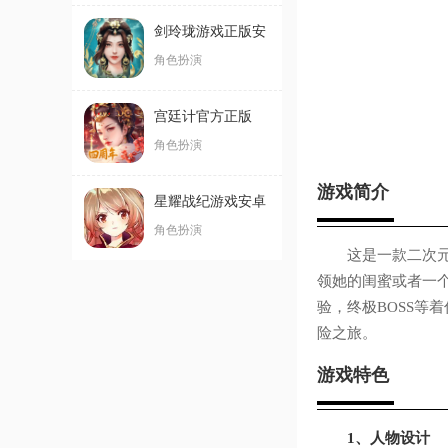
剑玲珑游戏正版安
卓版
角色扮演
宫廷计官方正版
角色扮演
游戏简介
星耀战纪游戏安卓
版
角色扮演
这是一款二次元风
领她的闺蜜或者一
验，终极BOSS等
险之旅。
游戏特色
1、人物设计