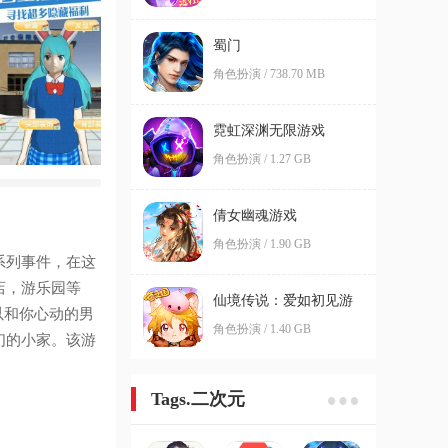
蜀门
角色扮演 / 738.70 MB
霓虹深渊无限游戏
角色扮演 / 1.27 GB
倩女幽魂游戏
角色扮演 / 1.90 GB
系列事件，在这
店，游乐园等
仙境传说：爱如初见游
以和你心动的男
戏
角色扮演 / 1.40 GB
们的小家。该游
！
Tags.二次元