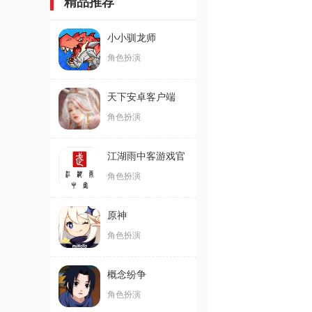
精品推荐
小小驯龙师
角色扮演
天下安卓客户端
角色扮演
江湖雨中客游戏官
方正版
角色扮演
原神
角色扮演
概念纷争
角色扮演