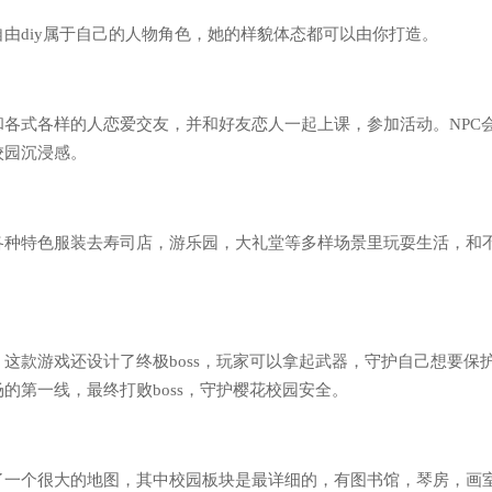
diy属于自己的人物角色，她的样貌体态都可以由你打造。
式各样的人恋爱交友，并和好友恋人一起上课，参加活动。NPC
校园沉浸感。
特色服装去寿司店，游乐园，大礼堂等多样场景里玩耍生活，和
。
款游戏还设计了终极boss，玩家可以拿起武器，守护自己想要保
的第一线，最终打败boss，守护樱花校园安全。
个很大的地图，其中校园板块是最详细的，有图书馆，琴房，画