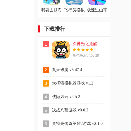
我要去赶海
飞行员模拟
极速过山车
游戏
器游戏
游戏
下载排行
次神光之觉醒游戏
1
角色扮演 / 152.20
MB
2
九天诛魔 v5.47.4
3
大橘猫模拟器游戏 v1.2
4
侠隐风云 v4.5.2
5
决战八荒游戏 v0.0.2
6
奥特曼传奇英雄2游戏 v2.1.0