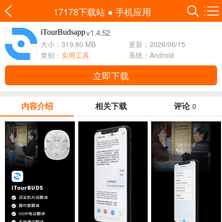
17178下载站
●
手机应用
v1.4.52
iTourBudsapp
大小：319.80 MB
更新：2026/06/15
类别：
实用工具
系统：Android
立即下载
内容介绍
相关下载
评论
0