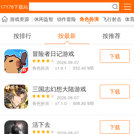
17178下载站
游戏资源
休闲益智
动作冒险
角色扮演
飞行射击
体
安卓应用
安卓游戏
按排行
按最新
按推荐
效率办公
生活服务
购物比价
5千+款应用
1万+款应用
2千+款应用
冒险者日记游戏
下载
社交通讯
资讯阅读
影音播放
2026-08-07
角色扮演
v1.9.1
552.40 MB
3千+款应用
3千+款应用
3千+款应用
教育学习
拍照美化
旅游出行
三国志幻想大陆游戏
下载
1万+款应用
4千+款应用
3千+款应用
2026-08-07
角色扮演
v7.1.0
898.80 MB
金融理财
实用工具
运动健康
3百+款应用
1万+款应用
1千+款应用
活下去
下载
2026-08-07