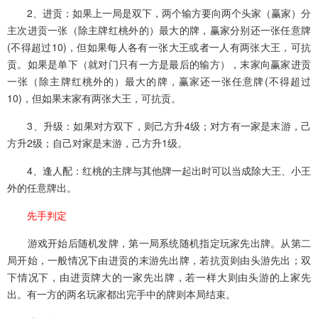
2、进贡：如果上一局是双下，两个输方要向两个头家（赢家）分
主次进贡一张（除主牌红桃外的）最大的牌，赢家分别还一张任意牌
(不得超过10)，但如果每人各有一张大王或者一人有两张大王，可抗
贡。如果是单下（就对门只有一方是最后的输方），末家向赢家进贡
一张（除主牌红桃外的）最大的牌，赢家还一张任意牌(不得超过
10)，但如果末家有两张大王，可抗贡。
3、升级：如果对方双下，则己方升4级；对方有一家是末游，己
方升2级；自己对家是末游，己方升1级。
4、逢人配：红桃的主牌与其他牌一起出时可以当成除大王、小王
外的任意牌出。
先手判定
游戏开始后随机发牌，第一局系统随机指定玩家先出牌。从第二
局开始，一般情况下由进贡的末游先出牌，若抗贡则由头游先出；双
下情况下，由进贡牌大的一家先出牌，若一样大则由头游的上家先
出。有一方的两名玩家都出完手中的牌则本局结束。