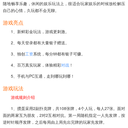
随地畅享乐趣，休闲的娱乐玩法上，很适合玩家娱乐的时候放松解压
自己的心情，久玩都不会无聊。
游戏亮点
1、新鲜彩金玩法，游戏更刺激。
2、每天登录都有大量银子赠送。
3、独创
工资
系统，每分钟都有银子可赚。
4、百万真实玩家，体验精彩
对战
！
5、手机与PC互通，走到哪玩到哪！
游戏玩法
游戏规则介绍
1、掼蛋采用2副扑克牌，共108张牌，4个人玩，每人27张。面对
面的两家互为朋友，2对2互相对抗。第一局随机指定一人先发牌，按
逆时针顺序发牌，之后每局由上局先出完牌的玩家先发牌。