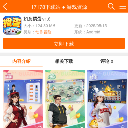
17178下载站
●
游戏资源
v1.6
如意掼蛋
大小：124.30 MB
更新：2025/05/15
类别：
动作冒险
系统：Android
立即下载
内容介绍
相关下载
评论
0