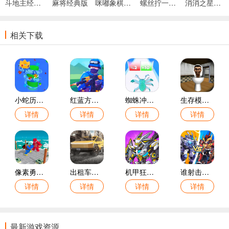
斗地主经典版
麻将经典版
咪嘟象棋手机版
螺丝拧一拧益智锤子天天除游戏
消消之星除方块手游
相关下载
小蛇历险记手游
红蓝方战地模拟游戏
蜘蛛冲冲冲手游
生存模拟游戏
详情
详情
详情
详情
像素勇士向前冲游戏
出租车模拟游戏
机甲狂战格斗之王游戏
谁射击最溜手游
详情
详情
详情
详情
最新游戏资源