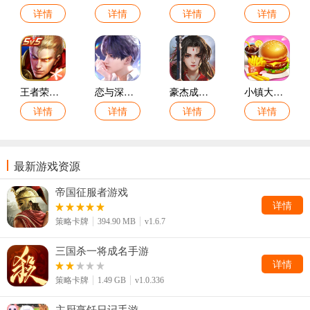
详情
详情
详情
详情
王者荣耀游戏(S40命若星火)
恋与深空游戏
豪杰成长计划游戏
小镇大厨游戏
详情
详情
详情
详情
最新游戏资源
帝国征服者游戏
详情
策略卡牌
394.90 MB
v1.6.7
三国杀一将成名手游
详情
策略卡牌
1.49 GB
v1.0.336
主厨烹饪日记手游