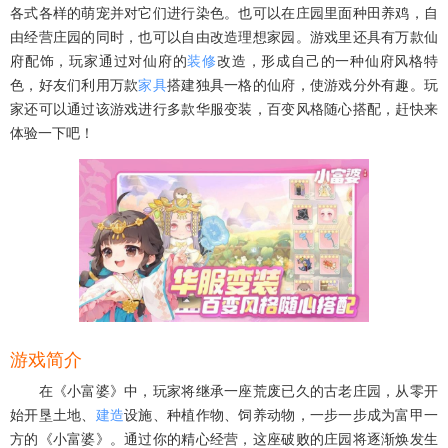
各式各样的萌宠并对它们进行染色。也可以在庄园里面种田养鸡，自
由经营庄园的同时，也可以自由改造理想家园。游戏里还具有万款仙
府配饰，玩家通过对仙府的
装修
改造，形成自己的一种仙府风格特
色，好友们利用万款
家具
搭建独具一格的仙府，使游戏分外有趣。玩
家还可以通过该游戏进行多款华服变装，百变风格随心搭配，赶快来
体验一下吧！
游戏简介
在《小富婆》中，玩家将继承一座荒废已久的古老庄园，从零开
始开垦土地、
建造
设施、种植作物、饲养动物，一步一步成为富甲一
方的《小富婆》。通过你的精心经营，这座破败的庄园将逐渐焕发生