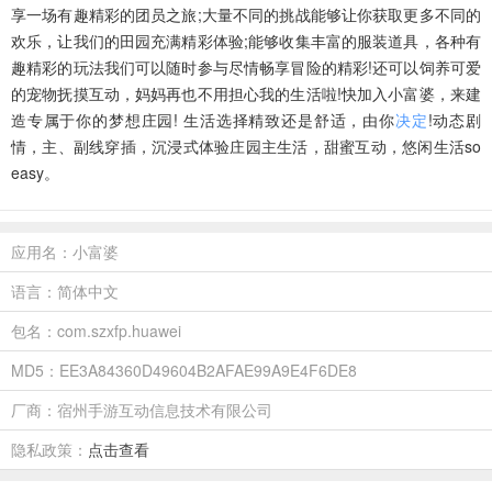
享一场有趣精彩的团员之旅;大量不同的挑战能够让你获取更多不同的
欢乐，让我们的田园充满精彩体验;能够收集丰富的服装道具，各种有
趣精彩的玩法我们可以随时参与尽情畅享冒险的精彩!还可以饲养可爱
的宠物抚摸互动，妈妈再也不用担心我的生活啦!快加入小富婆，来建
造专属于你的梦想庄园! 生活选择精致还是舒适，由你
决定
!动态剧
情，主、副线穿插，沉浸式体验庄园主生活，甜蜜互动，悠闲生活so
easy。
应用名：小富婆
语言：简体中文
包名：com.szxfp.huawei
MD5：EE3A84360D49604B2AFAE99A9E4F6DE8
厂商：宿州手游互动信息技术有限公司
隐私政策：
点击查看