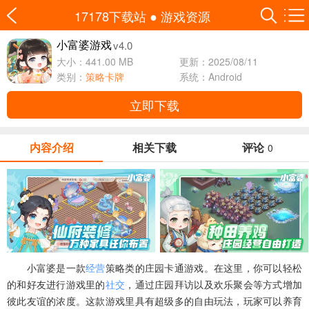
17178下载站
●
游戏资源
v4.0
小富婆游戏
大小：441.00 MB
更新：2025/08/11
类别：
策略卡牌
系统：Android
立即下载
内容介绍
相关下载
评论
0
小富婆是一款
经营
策略类的庄园卡通游戏。在这里，你可以轻松
的和好友进行游戏里的
社交
，通过庄园拜访以及欢乐聚会等方式增加
彼此友谊的浓度。这款游戏里具有超级多的自由玩法，玩家可以养育