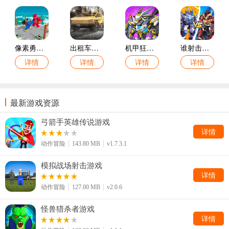
像素勇士向前冲游戏
出租车模拟游戏
机甲狂战格斗之王游戏
谁射击最溜手游
详情
详情
详情
详情
最新游戏资源
弓箭手英雄传说游戏
详情
动作冒险
143.80 MB
v1.7.3.1
模拟战场射击游戏
详情
动作冒险
127.00 MB
v2.0.6
怪兽猎杀者游戏
详情