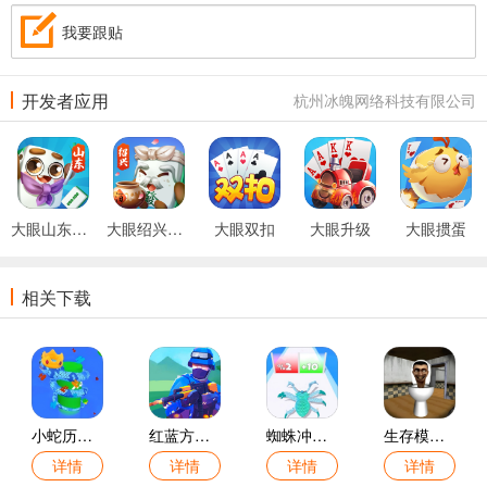
我要跟贴
开发者应用
杭州冰魄网络科技有限公司
大眼山东麻将
大眼绍兴麻将
大眼双扣
大眼升级
大眼掼蛋
相关下载
小蛇历险记手游
红蓝方战地模拟游戏
蜘蛛冲冲冲手游
生存模拟游戏
详情
详情
详情
详情