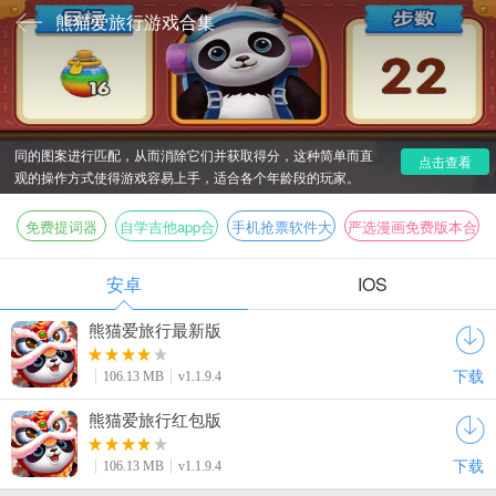
熊猫爱旅行游戏合集
熊猫爱旅行是一款有趣的消除领红包游戏，给玩家带来了
愉快的游戏体验，玩家需要通过轻触屏幕上的熊猫图案，将相
同的图案进行匹配，从而消除它们并获取得分，这种简单而直
点击查看
观的操作方式使得游戏容易上手，适合各个年龄段的玩家。
免费提词器
自学吉他app合
手机抢票软件大
严选漫画免费版本合
app
集
全
集
安卓
IOS
熊猫爱旅行最新版
下载
106.13 MB
v1.1.9.4
熊猫爱旅行红包版
下载
106.13 MB
v1.1.9.4