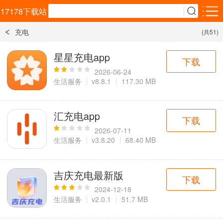
17178下载站
充电
(共51)
安卓应用
安卓游戏
星星充电app
下载
效率办公
生活服务
购物比价
2026-06-24
5千+款应用
1万+款应用
2千+款应用
生活服务
v8.8.1
117.30 MB
社交通讯
资讯阅读
影音播放
汇充电app
3千+款应用
3千+款应用
3千+款应用
下载
2026-07-11
生活服务
v3.8.20
68.40 MB
教育学习
拍照美化
旅游出行
1万+款应用
4千+款应用
3千+款应用
吉庆充电最新版
下载
金融理财
实用工具
运动健康
2024-12-18
2百+款应用
1万+款应用
1千+款应用
生活服务
v2.0.1
51.7 MB