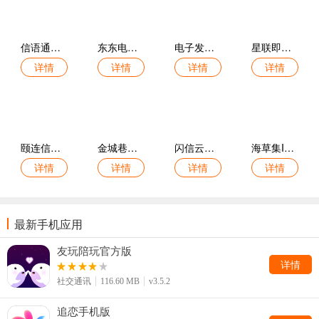
信语通官方版
东东电竞官方版
电子发烧友app
星联即时通讯官方版
详情
详情
详情
详情
颐连信官网版
金城巷官方版
闪信云官方版
海草集IM平台
详情
详情
详情
详情
最新手机应用
友玩陪玩官方版
详情
社交通讯
116.60 MB
v3.5.2
追恋手机版