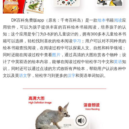
DK百科免费版app（原名：千奇百科岛）是一款
绘本
书籍
阅读
应
用软件，可以为孩子提供丰富的百科绘本书籍阅读，培养孩子的认
知；这个应用是专门为3-8岁的儿童设计的，拥有300多本儿童绘本书
籍可以选择，轻松找到喜欢的绘本阅读
学习
；用户可以对不同种类的
绘本书籍查找阅读，在阅读过程中可以探索人文、自然和科学领域；
同时还能在阅读过程中查看
图片
，通过高清的大图欣赏各个物种；设
计了中英双语的绘本内容，能够在阅读过程中轻松学习中文和
英语
知
识，同时还可以通过点读的方式收听有声绘本，帮助用户认识各种中
文以及英
语文
字，轻松学习到更多的
汉字
和英语单词知识。