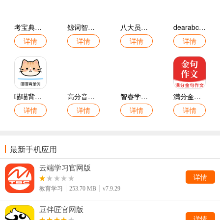
考宝典官方版
鲸词智能背单词免费版
八大员考试宝库官方版
dearabc手机版
详情
详情
详情
详情
喵喵背单词最新版
高分音基最新版
智睿学策官方版
满分金句作文最新版
详情
详情
详情
详情
最新手机应用
云端学习官网版
详情
教育学习
253.70 MB
v7.9.29
豆伴匠官网版
详情