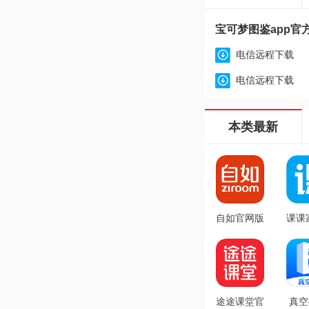
宝可梦图鉴app官方版
电信远程下载
电信远程下载
本类最新
自如官网版
课课
v7.18.8
官
v3
途途课堂官
真空