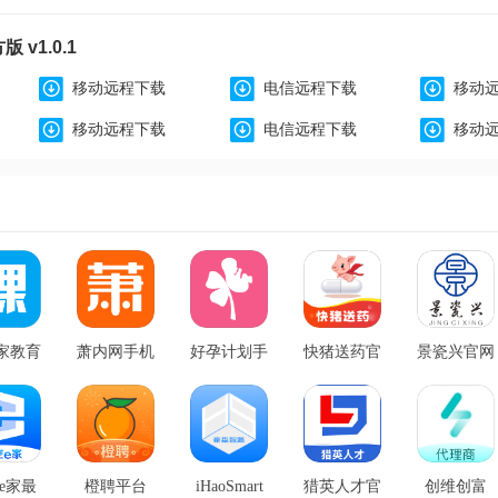
 v1.0.1
移动远程下载
电信远程下载
移动
移动远程下载
电信远程下载
移动
家教育
萧内网手机
好孕计划手
快猪送药官
景瓷兴官网
网版
版 v2.5.4
机版 v1.0.8
方版 v1.0.4
版 v1.0.5
.0.0
e家最
橙聘平台
iHaoSmart
猎英人才官
创维创富