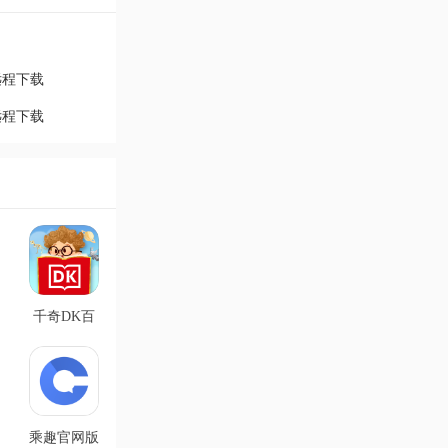
远程下载
远程下载
千奇DK百
科免费版
v2.0.49
乘趣官网版