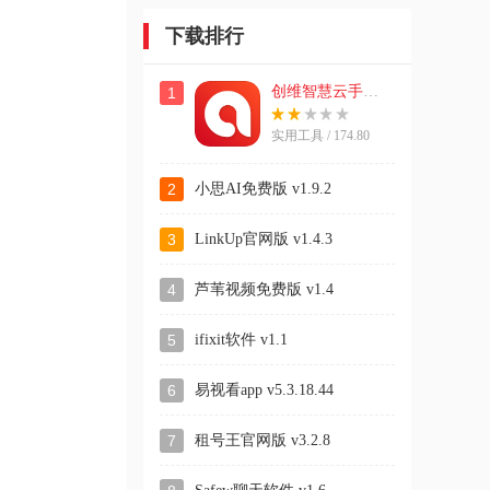
下载排行
创维智慧云手机版
1
实用工具 / 174.80
MB
2
小思AI免费版 v1.9.2
3
LinkUp官网版 v1.4.3
4
芦苇视频免费版 v1.4
5
ifixit软件 v1.1
6
易视看app v5.3.18.44
7
租号王官网版 v3.2.8