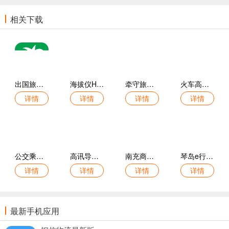
相关下载
出国旅游英语免费版
海拔仪HD高度测量免费版
牵守旅行手机版
火车高铁票订票查官方版
详情
详情
详情
详情
公交乘车地铁出行最新版
高讯导航免费版
南充商旅手机版
琴岛e行最新版
详情
详情
详情
详情
最新手机应用