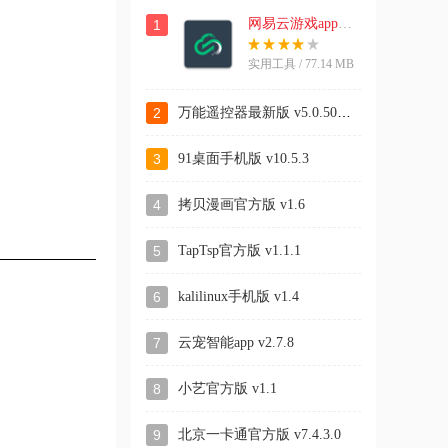
网易云游戏app安卓端
1
实用工具 / 77.14 MB
万能遥控器最新版 v5.0.50131
2
3
91桌面手机版 v10.5.3
4
拷贝漫画官方版 v1.6
5
TapTsp官方版 v1.1.1
6
kalilinux手机版 v1.4
7
云宠智能app v2.7.8
8
小艺官方版 v1.1
9
北京一卡通官方版 v7.4.3.0