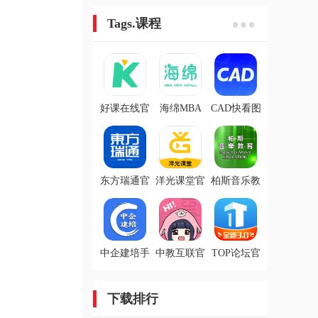
Tags.课程
好课在线官
海绵MBA
CAD快看图
网版
app
手机版
东方瑞通官
洋光课堂官
柏斯音乐教
网版
网版
育-学生端手
机版
中企建培手
中教互联官
TOP论坛官
机版
网版
网版
下载排行