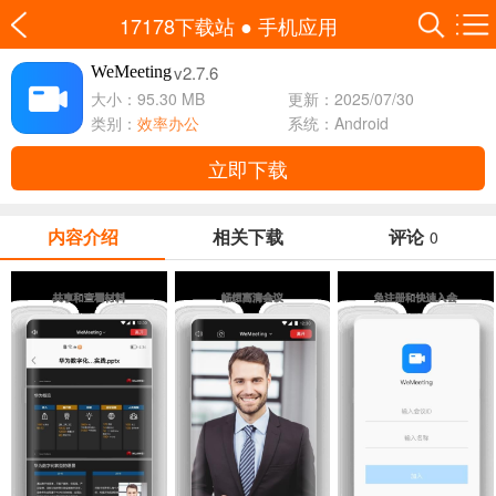
17178下载站
●
手机应用
v2.7.6
WeMeeting
大小：95.30 MB
更新：2025/07/30
类别：
效率办公
系统：Android
立即下载
内容介绍
相关下载
评论
0