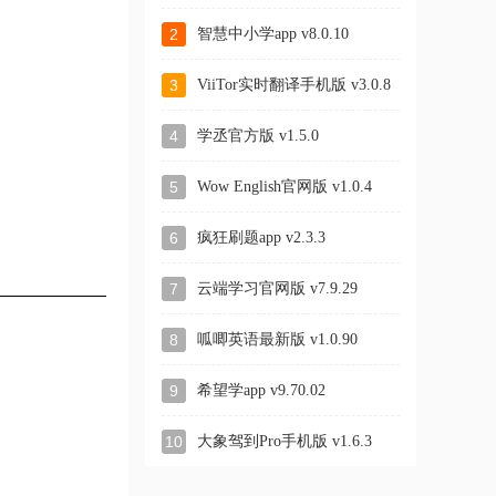
MB
2
智慧中小学app v8.0.10
3
ViiTor实时翻译手机版 v3.0.8
4
学丞官方版 v1.5.0
5
Wow English官网版 v1.0.4
6
疯狂刷题app v2.3.3
7
云端学习官网版 v7.9.29
8
呱唧英语最新版 v1.0.90
9
希望学app v9.70.02
10
大象驾到Pro手机版 v1.6.3