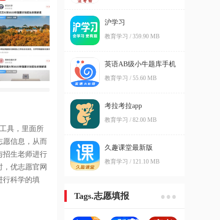
沪学习
教育学习 / 359.90 MB
英语AB级小牛题库手机
版
教育学习 / 55.60 MB
考拉考拉app
教育学习 / 82.00 MB
报工具，里面所
志愿信息，从而
久趣课堂最新版
与招生老师进行
教育学习 / 121.10 MB
时，优志愿官网
进行科学的填
Tags.志愿填报