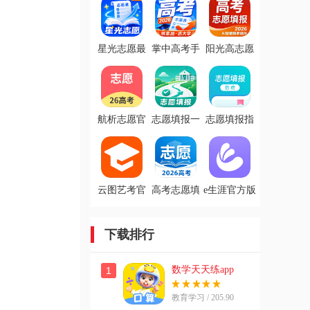
星光志愿最
掌中高考手
阳光高志愿
新版
机版
官方版
航析志愿官
志愿填报一
志愿填报指
方版
对一最新版
南官方版
云图艺考官
高考志愿填
e生涯官方版
网版
报软件免费
版
下载排行
数学天天练app
1
教育学习 / 205.90