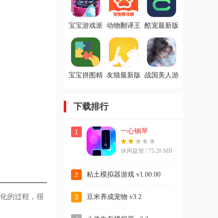
宝宝游戏派
动物翻译王
酷宠最新版
对手游
免费版
宝宝拼图精
友猫最新版
战国美人游
灵软件
戏
下载排行
一心钢琴
1
休闲益智 / 75.20 MB
2
粘土模拟器游戏 v1.00.00
化的过程，很
3
豆米养成宠物 v3.2