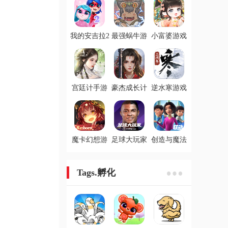
我的安吉拉2
最强蜗牛游
小富婆游戏
手游
戏
宫廷计手游
豪杰成长计
逆水寒游戏
划游戏
魔卡幻想游
足球大玩家
创造与魔法
戏
游戏
手游
Tags.孵化