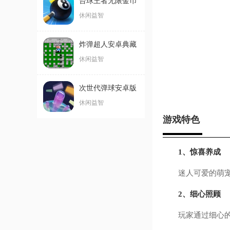
台球王者无限金币
钻石破解版
休闲益智
炸弹超人安卓典藏
版
休闲益智
次世代弹球安卓版
休闲益智
游戏特色
1、惊喜养成
迷人可爱的萌宠，
2、细心照顾
玩家通过细心的照