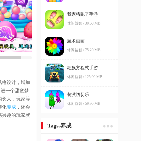
我家猪跑了手游
休闲益智 / 30.60 MB
魔术画画
休闲益智 / 75.20 MB
狂飙方程式手游
休闲益智 / 125.00 MB
风格设计，增加
走进一个甜蜜梦
刺激切切乐
的长大，玩家等
休闲益智 / 59.90 MB
孵化
养成
，还会
感兴趣的玩家就
Tags.养成