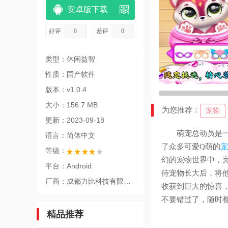
安卓版下载
好评
0
差评
0
类型：休闲益智
性质：国产软件
版本：v1.0.4
大小：156.7 MB
为您推荐：
宠物
更新：2023-09-18
萌宠总动员是一
语言：简体中文
了众多可爱Q萌的
宠
等级：
幻的宠物世界中，
平台：Android
待宠物长大后，将
厂商：成都力比科技有限公司
收获到巨大的惊喜
不要错过了，随时
精品推荐