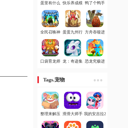
蛋里有什么
快乐养成模
鸭了个鸭手
手游
拟游戏
游
全民召唤神
蛋蛋九州行
方舟吞噬进
龙模拟器游
游戏
化手游
戏
口袋育龙师
龙：奇迹集
恐龙究极进
合
化
Tags.宠物
整理来解压
滑滑大师手
我的安吉拉2
手游
游
手游