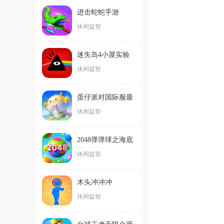
进击蛇蛇手游
休闲益智
迷失岛4小屋实验
休闲益智
蛋仔派对国际服最
新版
休闲益智
2048弹弹球之海底
世界手游
休闲益智
木头冲冲冲
休闲益智