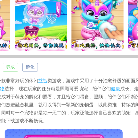
养成
孵化
款非常好玩的休闲
益智
类游戏，游戏中采用了十分治愈舒适的画面
物
选择，现在玩家的任务就是照顾可爱萌宠，陪伴它们
健康
成长。
完成对于萌宠的孵化和照看，并且给它们喂食、照顾，陪伴它们不断
他们放进融合机里，就可以得到一颗新的宠物蛋，以此类推，持续的
，同时每一个宠物都是独一无二的，玩家还能选择自己喜欢的萌宠，
都能下载游戏不断畅玩。