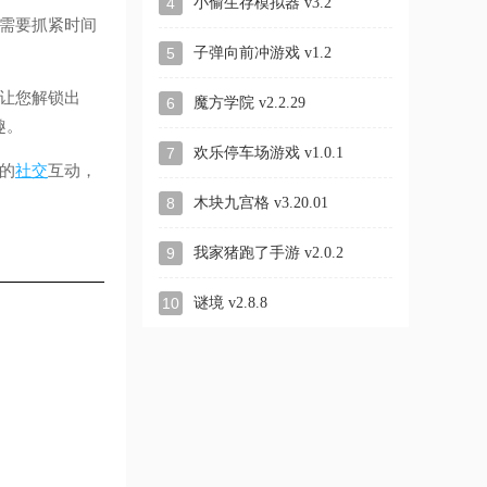
4
小偷生存模拟器 v3.2
需要抓紧时间
5
子弹向前冲游戏 v1.2
让您解锁出
6
魔方学院 v2.2.29
趣。
7
欢乐停车场游戏 v1.0.1
的
社交
互动，
8
木块九宫格 v3.20.01
9
我家猪跑了手游 v2.0.2
10
谜境 v2.8.8