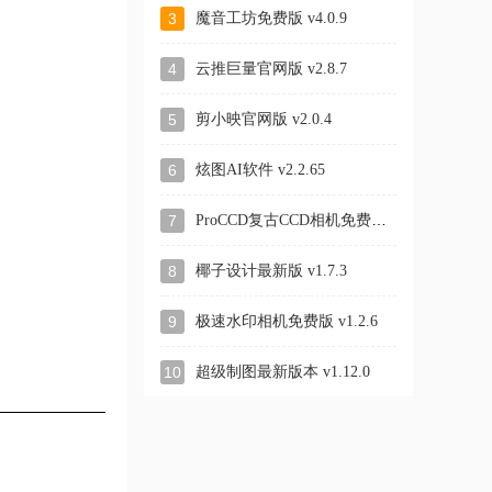
3
魔音工坊免费版 v4.0.9
4
云推巨量官网版 v2.8.7
5
剪小映官网版 v2.0.4
6
炫图AI软件 v2.2.65
ProCCD复古CCD相机免费版 v6.3.2
7
8
椰子设计最新版 v1.7.3
9
极速水印相机免费版 v1.2.6
10
超级制图最新版本 v1.12.0