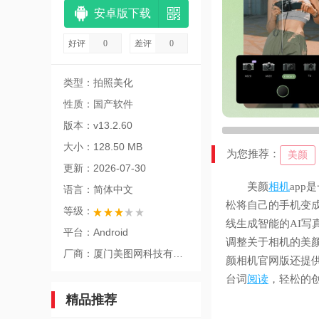
安卓版下载
好评
0
差评
0
类型：拍照美化
性质：国产软件
版本：v13.2.60
大小：128.50 MB
为您推荐：
美颜
更新：2026-07-30
美颜
相机
app
语言：简体中文
松将自己的手机变
等级：
线生成智能的AI
平台：Android
调整关于相机的美
厂商：厦门美图网科技有限公司
颜相机官网版还提
台词
阅读
，轻松的
精品推荐